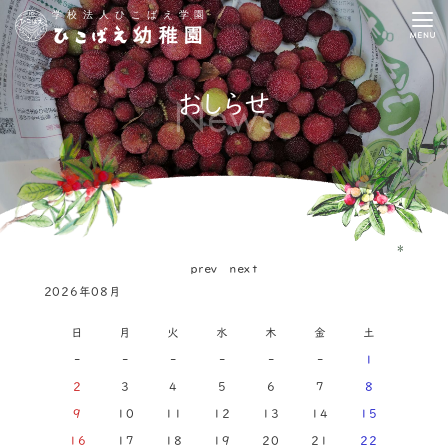
おしらせ
News
＊
ｐｒｅｖ
ｎｅｘｔ
2026年08月
日
月
火
水
木
金
土
-
-
-
-
-
-
1
2
3
4
5
6
7
8
9
10
11
12
13
14
15
16
17
18
19
20
21
22